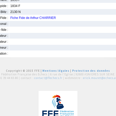
ment :
1855 F
pide :
1834 F
Blitz :
2130 N
Fide :
Fiche Fide de Arthur CHARRIER
ional :
 fide :
iateur :
teur :
neur :
iation :
Copyright © 2015 FFE |
Mentions légales
|
Protection des données
Fédération Française des Echecs |
6 rue de l'Eglise | 92600 ASNIERES SUR SEINE
01 39 44 65 80
| contact :
contact@ffechecs.fr
| webmestre :
erick.mouret@echecs.as