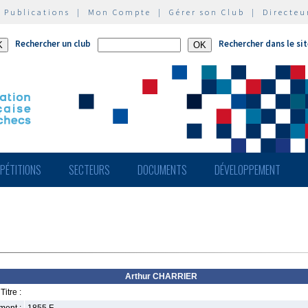
|
Publications
|
Mon Compte
|
Gérer son Club
|
Directeu
Rechercher un club
Rechercher dans le si
PÉTITIONS
SECTEURS
DOCUMENTS
DÉVELOPPEMENT
Arthur CHARRIER
Titre :