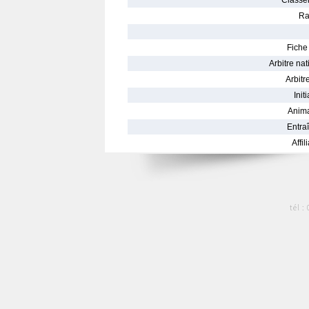
Classe
Ra
Fiche 
Arbitre nat
Arbitre
Init
Anima
Entraî
Affil
tél :