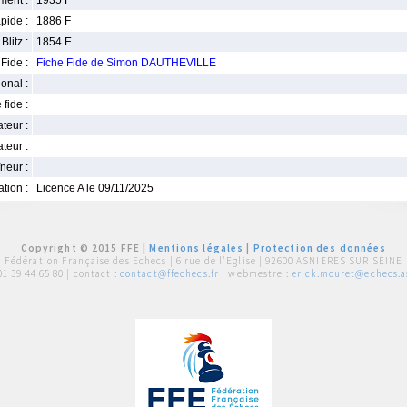
ment :
1935 F
pide :
1886 F
Blitz :
1854 E
Fide :
Fiche Fide de Simon DAUTHEVILLE
ional :
 fide :
iateur :
teur :
neur :
iation :
Licence A le 09/11/2025
Copyright © 2015 FFE |
Mentions légales
|
Protection des données
Fédération Française des Echecs |
6 rue de l'Eglise | 92600 ASNIERES SUR SEINE
01 39 44 65 80
| contact :
contact@ffechecs.fr
| webmestre :
erick.mouret@echecs.as