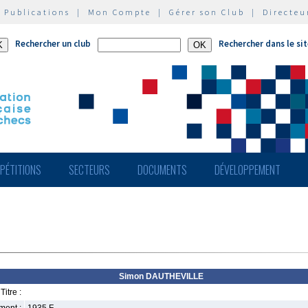
|
Publications
|
Mon Compte
|
Gérer son Club
|
Directeu
Rechercher un club
Rechercher dans le si
PÉTITIONS
SECTEURS
DOCUMENTS
DÉVELOPPEMENT
Simon DAUTHEVILLE
Titre :