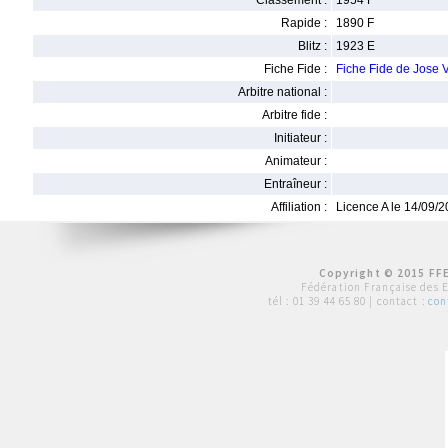
Classement :
1954 F
Rapide :
1890 F
Blitz :
1923 E
Fiche Fide :
Fiche Fide de Jos
Arbitre national :
Arbitre fide :
Initiateur :
Animateur :
Entraîneur :
Affiliation :
Licence A le 14/09/
Copyright © 2015 FFE
Fédération Française des 
tél :
01 39 44 65 80
| contact :
con