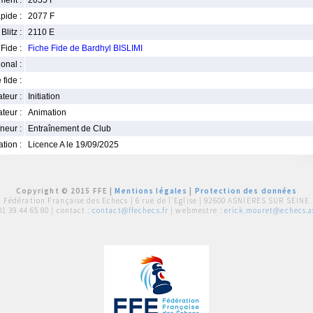
ment :
2055 F
pide :
2077 F
Blitz :
2110 E
Fide :
Fiche Fide de Bardhyl BISLIMI
ional :
 fide :
iateur :
Initiation
teur :
Animation
neur :
Entraînement de Club
iation :
Licence A le 19/09/2025
Copyright © 2015 FFE |
Mentions légales
|
Protection des données
Fédération Française des Echecs |
6 rue de l'Eglise | 92600 ASNIERES SUR SEINE
01 39 44 65 80
| contact :
contact@ffechecs.fr
| webmestre :
erick.mouret@echecs.as