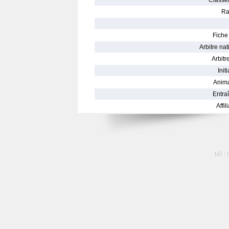
Classe
Ra
Fiche 
Arbitre nat
Arbitre
Init
Anima
Entraî
Affil
tél :