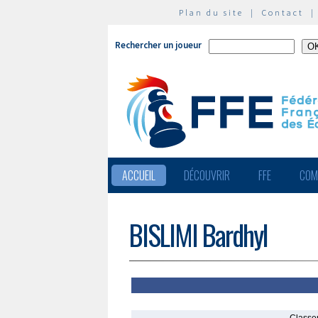
Plan du site
|
Contact
Rechercher un joueur
ACCUEIL
DÉCOUVRIR
FFE
COM
BISLIMI Bardhyl