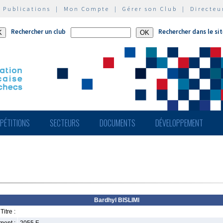
|
Publications
|
Mon Compte
|
Gérer son Club
|
Directeu
Rechercher un club
Rechercher dans le si
PÉTITIONS
SECTEURS
DOCUMENTS
DÉVELOPPEMENT
Bardhyl BISLIMI
Titre :