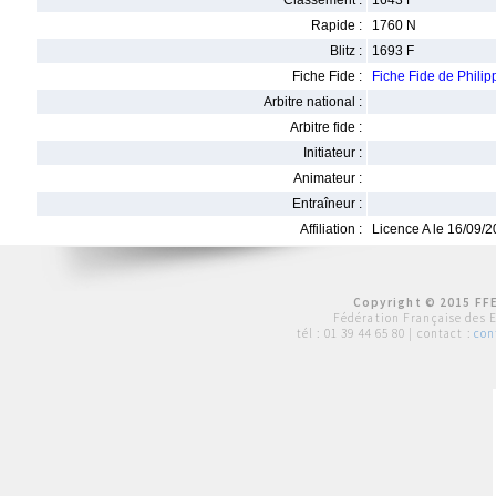
Classement :
1643 F
Rapide :
1760 N
Blitz :
1693 F
Fiche Fide :
Fiche Fide de Phil
Arbitre national :
Arbitre fide :
Initiateur :
Animateur :
Entraîneur :
Affiliation :
Licence A le 16/09/
Copyright © 2015 FFE
Fédération Française des 
tél :
01 39 44 65 80
| contact :
con