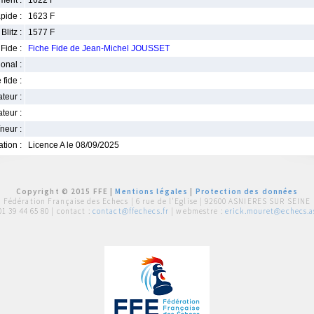
ment :
1622 F
pide :
1623 F
Blitz :
1577 F
Fide :
Fiche Fide de Jean-Michel JOUSSET
ional :
 fide :
iateur :
teur :
neur :
iation :
Licence A le 08/09/2025
Copyright © 2015 FFE |
Mentions légales
|
Protection des données
Fédération Française des Echecs |
6 rue de l'Eglise | 92600 ASNIERES SUR SEINE
01 39 44 65 80
| contact :
contact@ffechecs.fr
| webmestre :
erick.mouret@echecs.as