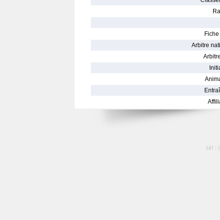
Classe
Ra
Fiche 
Arbitre nat
Arbitre
Init
Anima
Entraî
Affil
tél :