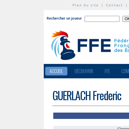
Plan du site
|
Contact
Rechercher un joueur
ACCUEIL
DÉCOUVRIR
FFE
COM
GUERLACH Frederic