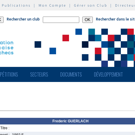
|
Publications
|
Mon Compte
|
Gérer son Club
|
Directeu
Rechercher un club
Rechercher dans le si
PÉTITIONS
SECTEURS
DOCUMENTS
DÉVELOPPEMENT
Frederic GUERLACH
Titre :