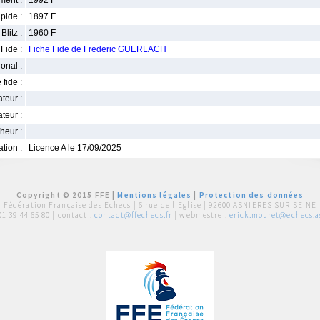
ment :
1992 F
pide :
1897 F
Blitz :
1960 F
Fide :
Fiche Fide de Frederic GUERLACH
ional :
 fide :
iateur :
teur :
neur :
iation :
Licence A le 17/09/2025
Copyright © 2015 FFE |
Mentions légales
|
Protection des données
Fédération Française des Echecs |
6 rue de l'Eglise | 92600 ASNIERES SUR SEINE
01 39 44 65 80
| contact :
contact@ffechecs.fr
| webmestre :
erick.mouret@echecs.as