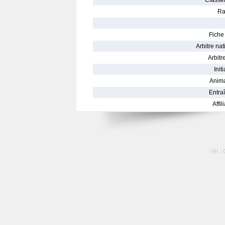
Classe
Ra
Fiche 
Arbitre nat
Arbitre
Init
Anima
Entraî
Affil
tél :