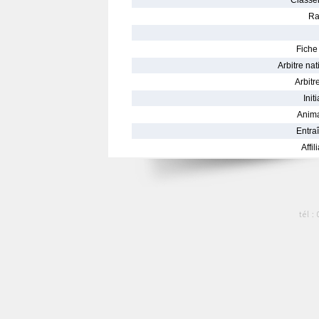
Classe
Ra
Fiche 
Arbitre nat
Arbitre
Init
Anima
Entraî
Affil
tél :