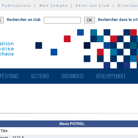
|
Publications
|
Mon Compte
|
Gérer son Club
|
Directeu
Rechercher un club
Rechercher dans le si
PÉTITIONS
SECTEURS
DOCUMENTS
DÉVELOPPEMENT
Manu POTREL
Titre :