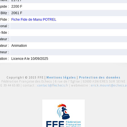
ment :
2171 F
pide :
2200 F
Blitz :
2061 F
Fide :
Fiche Fide de Manu POTREL
ional :
 fide :
iateur :
teur :
Animation
neur :
iation :
Licence A le 10/09/2025
Copyright © 2015 FFE |
Mentions légales
|
Protection des données
Fédération Française des Echecs |
6 rue de l'Eglise | 92600 ASNIERES SUR SEINE
01 39 44 65 80
| contact :
contact@ffechecs.fr
| webmestre :
erick.mouret@echecs.as