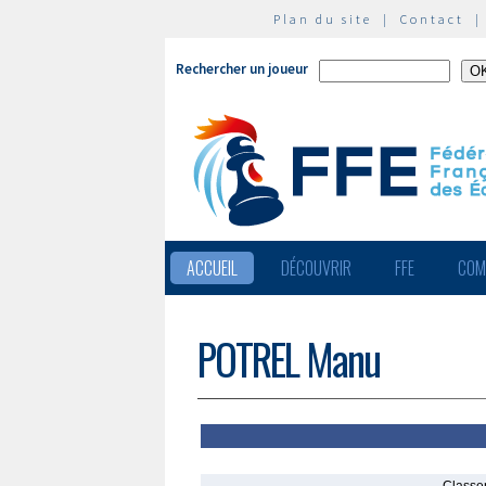
Plan du site
|
Contact
Rechercher un joueur
ACCUEIL
DÉCOUVRIR
FFE
COM
POTREL Manu