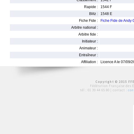
Classement :
1542 F
Rapide :
1544 F
Blitz :
1548 E
Fiche Fide :
Fiche Fide de And
Arbitre national :
Arbitre fide :
Initiateur :
Animateur :
Entraîneur :
Affiliation :
Licence A le 07/09/
Copyright © 2015 FFE
Fédération Française des 
tél :
01 39 44 65 80
| contact :
con