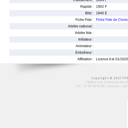
Classement :
1894 F
Rapide :
1902 F
Blitz :
1840 E
Fiche Fide :
Fiche Fide de Clov
Arbitre national :
Arbitre fide :
Initiateur :
Animateur :
Entraîneur :
Affiliation :
Licence A le 01/10/
Copyright © 2015 FFE
Fédération Française des 
tél :
01 39 44 65 80
| contact :
con