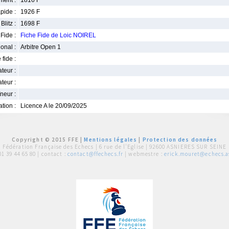
ment :
1816 F
pide :
1926 F
Blitz :
1698 F
Fide :
Fiche Fide de Loic NOIREL
ional :
Arbitre Open 1
 fide :
iateur :
teur :
neur :
iation :
Licence A le 20/09/2025
Copyright © 2015 FFE |
Mentions légales
|
Protection des données
Fédération Française des Echecs |
6 rue de l'Eglise | 92600 ASNIERES SUR SEINE
01 39 44 65 80
| contact :
contact@ffechecs.fr
| webmestre :
erick.mouret@echecs.as