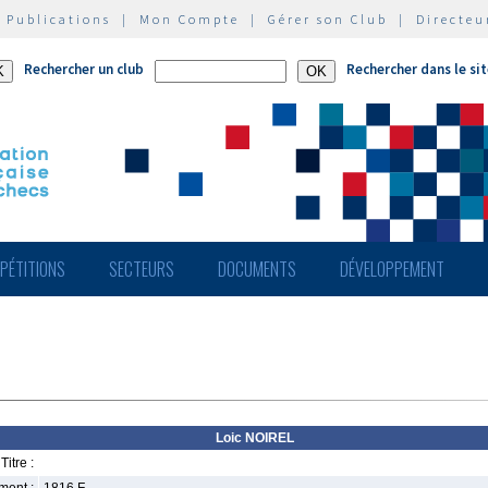
|
Publications
|
Mon Compte
|
Gérer son Club
|
Directeu
Rechercher un club
Rechercher dans le si
PÉTITIONS
SECTEURS
DOCUMENTS
DÉVELOPPEMENT
Loic NOIREL
Titre :