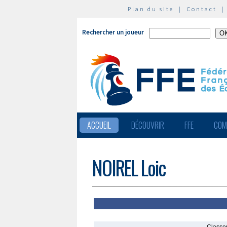
Plan du site
|
Contact
Rechercher un joueur
ACCUEIL
DÉCOUVRIR
FFE
COM
NOIREL Loic