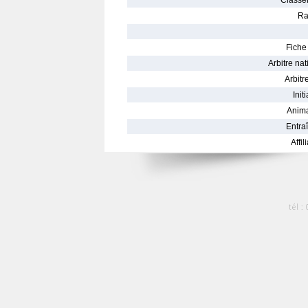
Classe
Ra
Fiche 
Arbitre nat
Arbitre
Init
Anima
Entraî
Affil
tél :