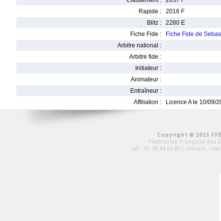
Classement :
2057 F
Rapide :
2016 F
Blitz :
2280 E
Fiche Fide :
Fiche Fide de Sebas
Arbitre national :
Arbitre fide :
Initiateur :
Animateur :
Entraîneur :
Affiliation :
Licence A le 10/09/
Copyright © 2015 FFE
Fédération Française des 
tél :
01 39 44 65 80
| contact :
con