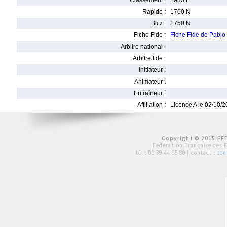
Classement :
1935 F
Rapide :
1700 N
Blitz :
1750 N
Fiche Fide :
Fiche Fide de Pabl
Arbitre national :
Arbitre fide :
Initiateur :
Animateur :
Entraîneur :
Affiliation :
Licence A le 02/10/
Copyright © 2015 FFE
Fédération Française des 
tél :
01 39 44 65 80
| contact :
con