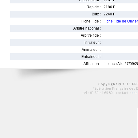
Classement :
2161 F
Rapide :
2186 F
Blitz :
2240 F
Fiche Fide :
Fiche Fide de Olivi
Arbitre national :
Arbitre fide :
Initiateur :
Animateur :
Entraîneur :
Affiliation :
Licence A le 27/09/
Copyright © 2015 FFE
Fédération Française des 
tél :
01 39 44 65 80
| contact :
con