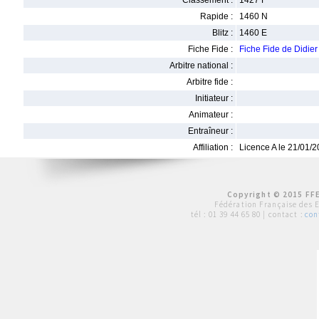
Classement :
1427 F
Rapide :
1460 N
Blitz :
1460 E
Fiche Fide :
Fiche Fide de Didi
Arbitre national :
Arbitre fide :
Initiateur :
Animateur :
Entraîneur :
Affiliation :
Licence A le 21/01/
Copyright © 2015 FFE
Fédération Française des 
tél :
01 39 44 65 80
| contact :
con