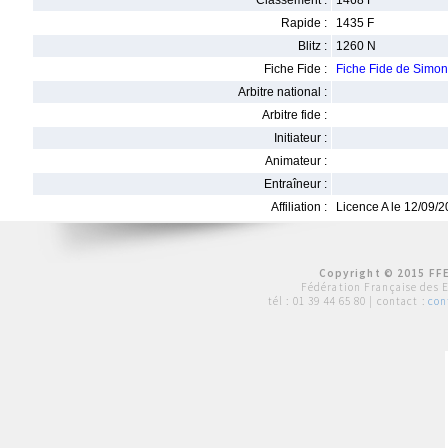
Classement :
1468 F
Rapide :
1435 F
Blitz :
1260 N
Fiche Fide :
Fiche Fide de Simo
Arbitre national :
Arbitre fide :
Initiateur :
Animateur :
Entraîneur :
Affiliation :
Licence A le 12/09/
Copyright © 2015 FFE
Fédération Française des 
tél :
01 39 44 65 80
| contact :
con