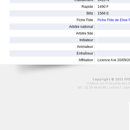
Classement :
1410 N
Rapide :
1490 F
Blitz :
1566 E
Fiche Fide :
Fiche Fide de Elise
Arbitre national :
Arbitre fide :
Initiateur :
Animateur :
Entraîneur :
Affiliation :
Licence A le 20/09/
Copyright © 2015 FFE
Fédération Française des 
tél :
01 39 44 65 80
| contact :
con