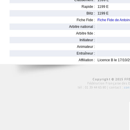
Classement :
1399 E
Rapide :
1199 E
Blitz :
1199 E
Fiche Fide :
Fiche Fide de Anto
Arbitre national :
Arbitre fide :
Initiateur :
Animateur :
Entraîneur :
Affiliation :
Licence B le 17/10/
Copyright © 2015 FFE
Fédération Française des 
tél :
01 39 44 65 80
| contact :
con