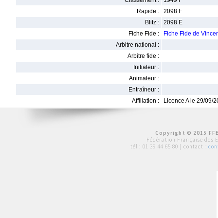
Classement :
1949 F
Rapide :
2098 F
Blitz :
2098 E
Fiche Fide :
Fiche Fide de Vinc
Arbitre national :
Arbitre fide :
Initiateur :
Animateur :
Entraîneur :
Affiliation :
Licence A le 29/09/
Copyright © 2015 FFE
Fédération Française des 
tél :
01 39 44 65 80
| contact :
con