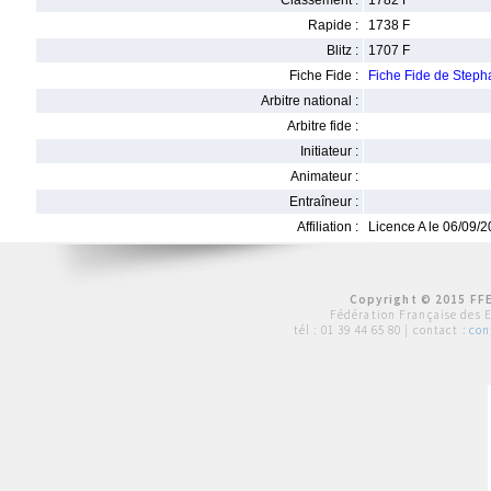
Classement :
1782 F
Rapide :
1738 F
Blitz :
1707 F
Fiche Fide :
Fiche Fide de Step
Arbitre national :
Arbitre fide :
Initiateur :
Animateur :
Entraîneur :
Affiliation :
Licence A le 06/09/
Copyright © 2015 FFE
Fédération Française des 
tél :
01 39 44 65 80
| contact :
con