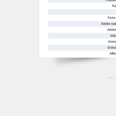
Classe
Ra
Fiche 
Arbitre nat
Arbitre
Init
Anima
Entraî
Affil
tél :