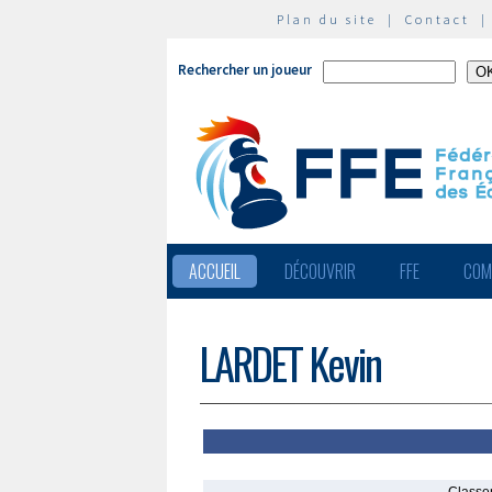
Plan du site
|
Contact
Rechercher un joueur
ACCUEIL
DÉCOUVRIR
FFE
COM
LARDET Kevin