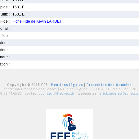
ment :
1399 E
pide :
1631 F
Blitz :
1631 E
Fide :
Fiche Fide de Kevin LARDET
ional :
 fide :
iateur :
teur :
neur :
iation :
Copyright © 2015 FFE |
Mentions légales
|
Protection des données
Fédération Française des Echecs |
6 rue de l'Eglise | 92600 ASNIERES SUR SEINE
01 39 44 65 80
| contact :
contact@ffechecs.fr
| webmestre :
erick.mouret@echecs.as