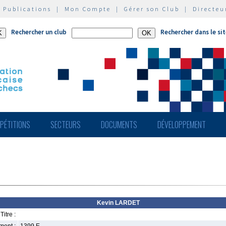
|
Publications
|
Mon Compte
|
Gérer son Club
|
Directeu
Rechercher un club
Rechercher dans le si
PÉTITIONS
SECTEURS
DOCUMENTS
DÉVELOPPEMENT
Kevin LARDET
Titre :