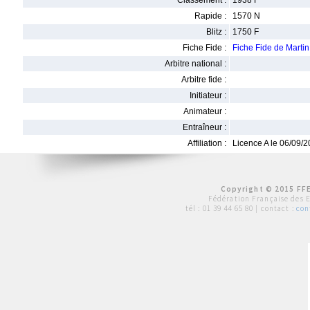
Classement :
1938 F
Rapide :
1570 N
Blitz :
1750 F
Fiche Fide :
Fiche Fide de Mart
Arbitre national :
Arbitre fide :
Initiateur :
Animateur :
Entraîneur :
Affiliation :
Licence A le 06/09/
Copyright © 2015 FFE
Fédération Française des 
tél :
01 39 44 65 80
| contact :
con