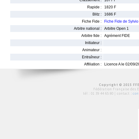
Classement :
1877 F
Rapide :
1820 F
Blitz :
1686 F
Fiche Fide :
Fiche Fide de Sylv
Arbitre national :
Arbitre Open 1
Arbitre fide :
Agrément FIDE
Initiateur :
Animateur :
Entraîneur :
Affiliation :
Licence A le 02/09/
Copyright © 2015 FFE
Fédération Française des 
tél :
01 39 44 65 80
| contact :
con