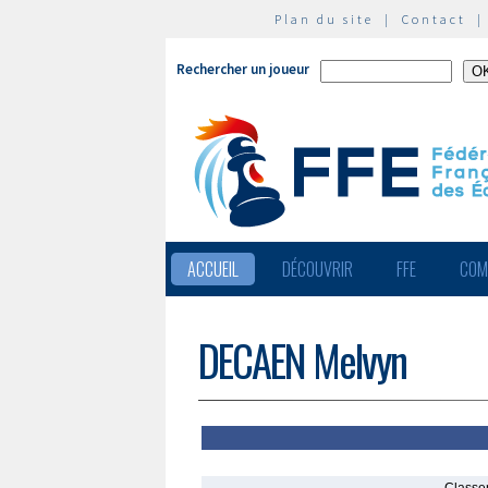
Plan du site
|
Contact
Rechercher un joueur
ACCUEIL
DÉCOUVRIR
FFE
COM
DECAEN Melvyn