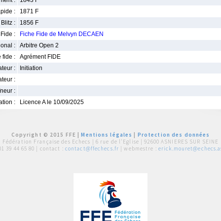
ment :
1843 F
pide :
1871 F
Blitz :
1856 F
Fide :
Fiche Fide de Melvyn DECAEN
ional :
Arbitre Open 2
 fide :
Agrément FIDE
iateur :
Initiation
teur :
neur :
iation :
Licence A le 10/09/2025
Copyright © 2015 FFE |
Mentions légales
|
Protection des données
Fédération Française des Echecs |
6 rue de l'Eglise | 92600 ASNIERES SUR SEINE
01 39 44 65 80
| contact :
contact@ffechecs.fr
| webmestre :
erick.mouret@echecs.as