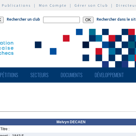
|
Publications
|
Mon Compte
|
Gérer son Club
|
Directeu
Rechercher un club
Rechercher dans le si
PÉTITIONS
SECTEURS
DOCUMENTS
DÉVELOPPEMENT
Melvyn DECAEN
Titre :