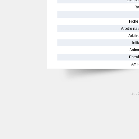
Classe
Ra
Fiche 
Arbitre nat
Arbitre
Init
Anima
Entraî
Affil
tél :