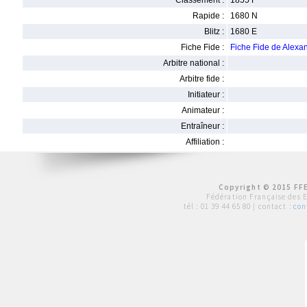
Classement :
1855 F
Rapide :
1680 N
Blitz :
1680 E
Fiche Fide :
Fiche Fide de Alex
Arbitre national :
Arbitre fide :
Initiateur :
Animateur :
Entraîneur :
Affiliation :
Copyright © 2015 FFE
Fédération Française des 
tél :
01 39 44 65 80
| contact :
con