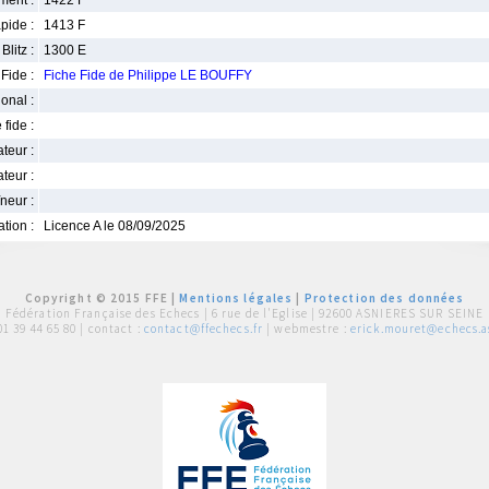
ment :
1422 F
pide :
1413 F
Blitz :
1300 E
Fide :
Fiche Fide de Philippe LE BOUFFY
ional :
 fide :
iateur :
teur :
neur :
iation :
Licence A le 08/09/2025
Copyright © 2015 FFE |
Mentions légales
|
Protection des données
Fédération Française des Echecs |
6 rue de l'Eglise | 92600 ASNIERES SUR SEINE
01 39 44 65 80
| contact :
contact@ffechecs.fr
| webmestre :
erick.mouret@echecs.as