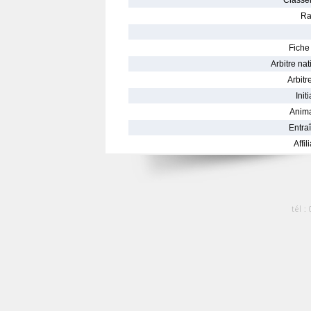
Classe
Ra
Fiche 
Arbitre nat
Arbitre
Init
Anima
Entraî
Affil
tél :