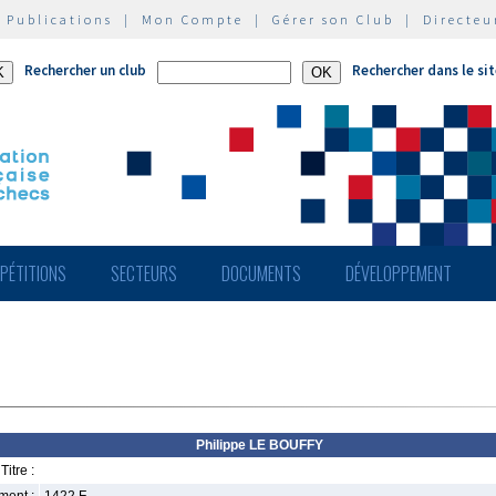
|
Publications
|
Mon Compte
|
Gérer son Club
|
Directeu
Rechercher un club
Rechercher dans le si
PÉTITIONS
SECTEURS
DOCUMENTS
DÉVELOPPEMENT
Philippe LE BOUFFY
Titre :