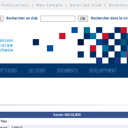
|
Publications
|
Mon Compte
|
Gérer son Club
|
Directeu
Rechercher un club
Rechercher dans le si
PÉTITIONS
SECTEURS
DOCUMENTS
DÉVELOPPEMENT
Xavier NICOLIER
Titre :