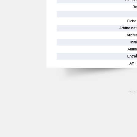
Classe
Ra
Fiche 
Arbitre nat
Arbitre
Init
Anima
Entraî
Affil
tél :