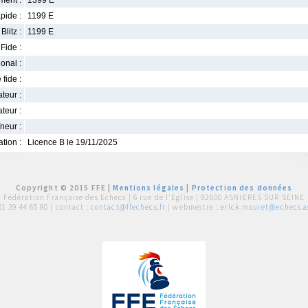
ment :
1399 E
pide :
1199 E
Blitz :
1199 E
Fide :
ional :
 fide :
iateur :
teur :
neur :
iation :
Licence B le 19/11/2025
Copyright © 2015 FFE |
Mentions légales
|
Protection des données
Fédération Française des Echecs |
6 rue de l'Eglise | 92600 ASNIERES SUR SEINE
01 39 44 65 80
| contact :
contact@ffechecs.fr
| webmestre :
erick.mouret@echecs.as