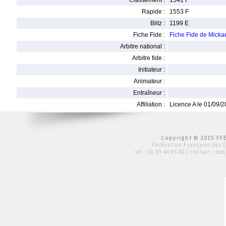
Classement :
1541 F
Rapide :
1553 F
Blitz :
1199 E
Fiche Fide :
Fiche Fide de Mick
Arbitre national :
Arbitre fide :
Initiateur :
Animateur :
Entraîneur :
Affiliation :
Licence A le 01/09/
Copyright © 2015 FFE
Fédération Française des 
tél :
01 39 44 65 80
| contact :
con