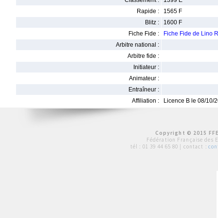
Classement :
1399 E
Rapide :
1565 F
Blitz :
1600 F
Fiche Fide :
Fiche Fide de Lino
Arbitre national :
Arbitre fide :
Initiateur :
Animateur :
Entraîneur :
Affiliation :
Licence B le 08/10/
Copyright © 2015 FFE
Fédération Française des 
tél :
01 39 44 65 80
| contact :
con