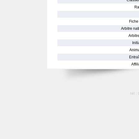
Classe
Ra
Fiche 
Arbitre nat
Arbitre
Init
Anima
Entraî
Affil
tél :