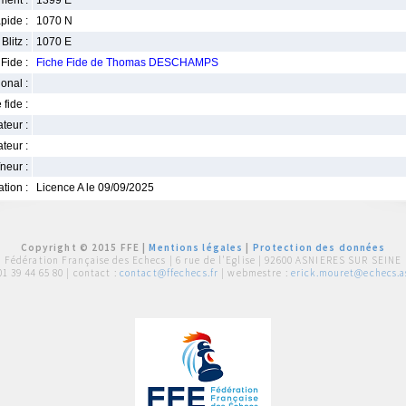
ment :
1399 E
pide :
1070 N
Blitz :
1070 E
Fide :
Fiche Fide de Thomas DESCHAMPS
ional :
 fide :
iateur :
teur :
neur :
iation :
Licence A le 09/09/2025
Copyright © 2015 FFE |
Mentions légales
|
Protection des données
Fédération Française des Echecs |
6 rue de l'Eglise | 92600 ASNIERES SUR SEINE
01 39 44 65 80
| contact :
contact@ffechecs.fr
| webmestre :
erick.mouret@echecs.as