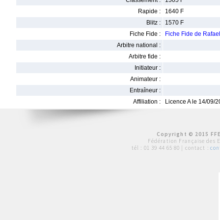
Classement :
1505 F
Rapide :
1640 F
Blitz :
1570 F
Fiche Fide :
Fiche Fide de Rafa
Arbitre national :
Arbitre fide :
Initiateur :
Animateur :
Entraîneur :
Affiliation :
Licence A le 14/09/
Copyright © 2015 FFE
Fédération Française des 
tél :
01 39 44 65 80
| contact :
con