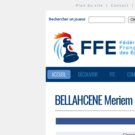
Plan du site
|
Contact
Rechercher un joueur
ACCUEIL
DÉCOUVRIR
FFE
COM
BELLAHCENE Meriem