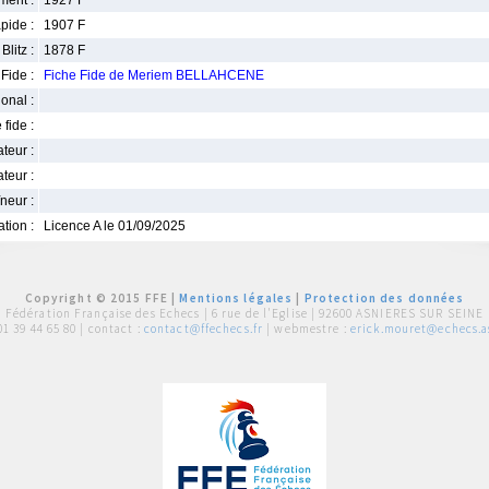
ment :
1927 F
pide :
1907 F
Blitz :
1878 F
Fide :
Fiche Fide de Meriem BELLAHCENE
ional :
 fide :
iateur :
teur :
neur :
iation :
Licence A le 01/09/2025
Copyright © 2015 FFE |
Mentions légales
|
Protection des données
Fédération Française des Echecs |
6 rue de l'Eglise | 92600 ASNIERES SUR SEINE
01 39 44 65 80
| contact :
contact@ffechecs.fr
| webmestre :
erick.mouret@echecs.as