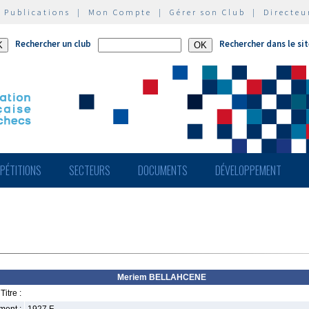
|
Publications
|
Mon Compte
|
Gérer son Club
|
Directeu
Rechercher un club
Rechercher dans le si
PÉTITIONS
SECTEURS
DOCUMENTS
DÉVELOPPEMENT
Meriem BELLAHCENE
Titre :