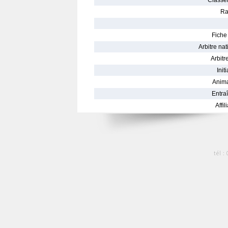
Classe
Ra
Fiche 
Arbitre nat
Arbitre
Init
Anima
Entraî
Affil
tél :