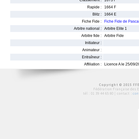
Classement :
1673 F
Rapide :
1664 F
Blitz :
1664 E
Fiche Fide :
Fiche Fide de Pasc
Arbitre national :
Arbitre Elite 1
Arbitre fide :
Arbitre Fide
Initiateur :
Animateur :
Entraîneur :
Affiliation :
Licence A le 25/09/
Copyright © 2015 FFE
Fédération Française des 
tél :
01 39 44 65 80
| contact :
con