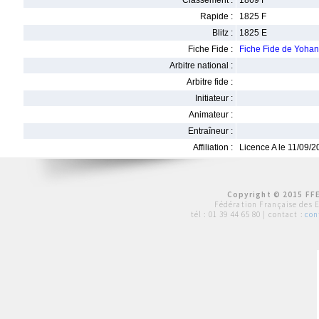
Classement :
1869 F
Rapide :
1825 F
Blitz :
1825 E
Fiche Fide :
Fiche Fide de Yoh
Arbitre national :
Arbitre fide :
Initiateur :
Animateur :
Entraîneur :
Affiliation :
Licence A le 11/09/
Copyright © 2015 FFE
Fédération Française des 
tél :
01 39 44 65 80
| contact :
con