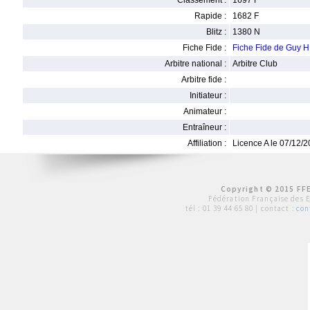
Classement :
1697 F
Rapide :
1682 F
Blitz :
1380 N
Fiche Fide :
Fiche Fide de Guy
Arbitre national :
Arbitre Club
Arbitre fide :
Initiateur :
Animateur :
Entraîneur :
Affiliation :
Licence A le 07/12/
Copyright © 2015 FFE
Fédération Française des 
tél :
01 39 44 65 80
| contact :
con