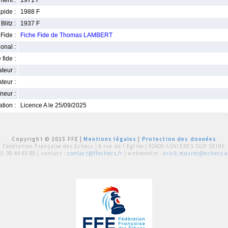
ment :
1971 F
pide :
1988 F
Blitz :
1937 F
Fide :
Fiche Fide de Thomas LAMBERT
ional :
 fide :
iateur :
teur :
neur :
iation :
Licence A le 25/09/2025
Copyright © 2015 FFE |
Mentions légales
|
Protection des données
Fédération Française des Echecs |
6 rue de l'Eglise | 92600 ASNIERES SUR SEINE
01 39 44 65 80
| contact :
contact@ffechecs.fr
| webmestre :
erick.mouret@echecs.as