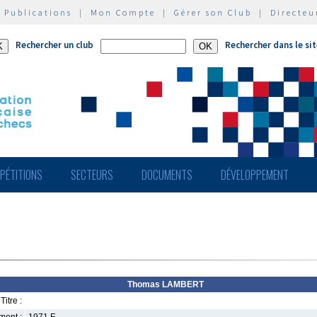
|
Publications
|
Mon Compte
|
Gérer son Club
|
Directeu
Rechercher un club
Rechercher dans le si
PÉTITIONS
SECTEURS
DOCUMENTS
DÉVELOPPEMENT
Thomas LAMBERT
Titre :