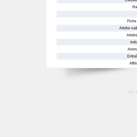
Classe
Ra
Fiche 
Arbitre nat
Arbitre
Init
Anima
Entraî
Affil
tél :