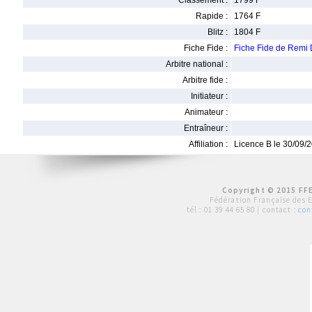
Classement :
1799 F
Rapide :
1764 F
Blitz :
1804 F
Fiche Fide :
Fiche Fide de Rem
Arbitre national :
Arbitre fide :
Initiateur :
Animateur :
Entraîneur :
Affiliation :
Licence B le 30/09/
Copyright © 2015 FFE
Fédération Française des 
tél :
01 39 44 65 80
| contact :
con