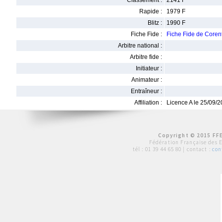
Classement :
2141 F
Rapide :
1979 F
Blitz :
1990 F
Fiche Fide :
Fiche Fide de Cor
Arbitre national :
Arbitre fide :
Initiateur :
Animateur :
Entraîneur :
Affiliation :
Licence A le 25/09/
Copyright © 2015 FFE
Fédération Française des 
tél :
01 39 44 65 80
| contact :
con