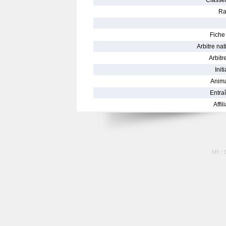
Classe
Ra
Fiche 
Arbitre nat
Arbitre
Init
Anima
Entraî
Affil
tél :