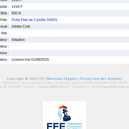
ment :
1430 F
pide :
1416 F
Blitz :
930 N
Fide :
Fiche Fide de Camille DAIOS
ional :
Arbitre Club
 fide :
iateur :
Initiation
teur :
neur :
iation :
Licence A le 01/09/2025
Copyright © 2015 FFE |
Mentions légales
|
Protection des données
Fédération Française des Echecs |
6 rue de l'Eglise | 92600 ASNIERES SUR SEINE
01 39 44 65 80
| contact :
contact@ffechecs.fr
| webmestre :
erick.mouret@echecs.as