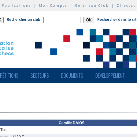
|
Publications
|
Mon Compte
|
Gérer son Club
|
Directeu
Rechercher un club
Rechercher dans le si
PÉTITIONS
SECTEURS
DOCUMENTS
DÉVELOPPEMENT
Camille DAIOS
Titre :