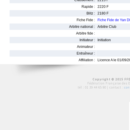
Classement :
2213 F
Rapide :
2220 F
Blitz :
2180 F
Fiche Fide :
Fiche Fide de Yan
Arbitre national :
Arbitre Club
Arbitre fide :
Initiateur :
Initiation
Animateur :
Entraîneur :
Affiliation :
Licence A le 01/09/
Copyright © 2015 FFE
Fédération Française des 
tél :
01 39 44 65 80
| contact :
con