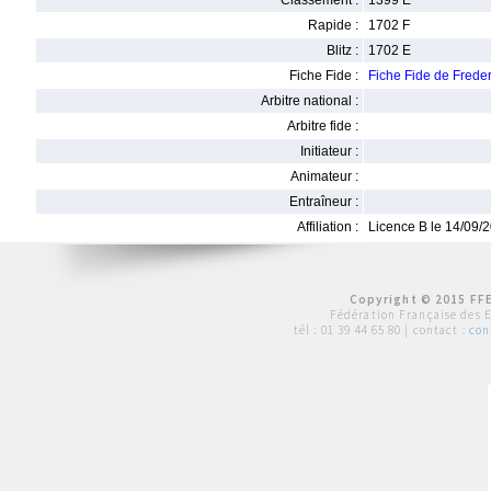
Classement :
1399 E
Rapide :
1702 F
Blitz :
1702 E
Fiche Fide :
Fiche Fide de Frede
Arbitre national :
Arbitre fide :
Initiateur :
Animateur :
Entraîneur :
Affiliation :
Licence B le 14/09/
Copyright © 2015 FFE
Fédération Française des 
tél :
01 39 44 65 80
| contact :
con