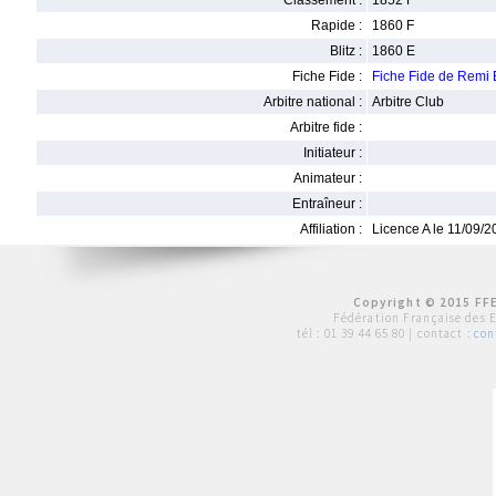
Classement :
1852 F
Rapide :
1860 F
Blitz :
1860 E
Fiche Fide :
Fiche Fide de Rem
Arbitre national :
Arbitre Club
Arbitre fide :
Initiateur :
Animateur :
Entraîneur :
Affiliation :
Licence A le 11/09/
Copyright © 2015 FFE
Fédération Française des 
tél :
01 39 44 65 80
| contact :
con