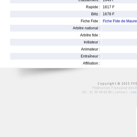
Classement :
1649 F
Rapide :
1617 F
Blitz :
1678 F
Fiche Fide :
Fiche Fide de Mau
Arbitre national :
Arbitre fide :
Initiateur :
Animateur :
Entraîneur :
Affiliation :
Copyright © 2015 FFE
Fédération Française des 
tél :
01 39 44 65 80
| contact :
con