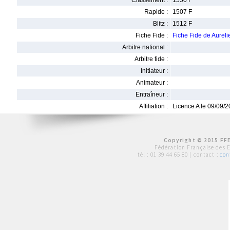
Classement :
1550 F
Rapide :
1507 F
Blitz :
1512 F
Fiche Fide :
Fiche Fide de Aure
Arbitre national :
Arbitre fide :
Initiateur :
Animateur :
Entraîneur :
Affiliation :
Licence A le 09/09/
Copyright © 2015 FFE
Fédération Française des 
tél :
01 39 44 65 80
| contact :
con