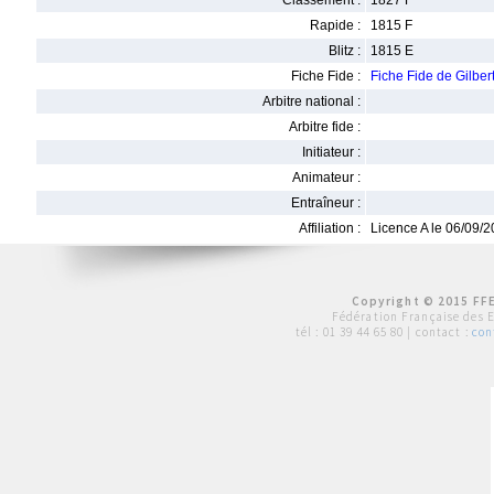
Classement :
1827 F
Rapide :
1815 F
Blitz :
1815 E
Fiche Fide :
Fiche Fide de Gilbe
Arbitre national :
Arbitre fide :
Initiateur :
Animateur :
Entraîneur :
Affiliation :
Licence A le 06/09/
Copyright © 2015 FFE
Fédération Française des 
tél :
01 39 44 65 80
| contact :
con