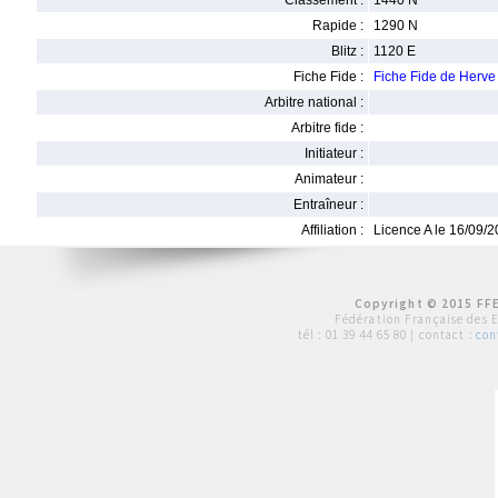
Classement :
1440 N
Rapide :
1290 N
Blitz :
1120 E
Fiche Fide :
Fiche Fide de Her
Arbitre national :
Arbitre fide :
Initiateur :
Animateur :
Entraîneur :
Affiliation :
Licence A le 16/09/
Copyright © 2015 FFE
Fédération Française des 
tél :
01 39 44 65 80
| contact :
con