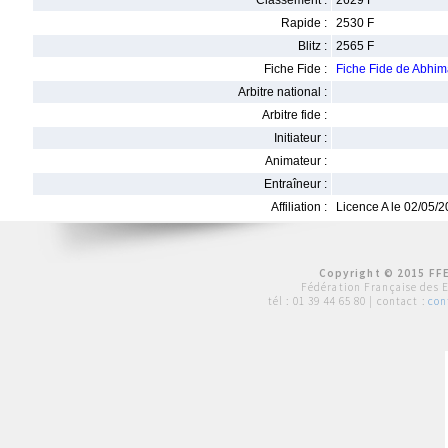
Classement :
2629 F
Rapide :
2530 F
Blitz :
2565 F
Fiche Fide :
Fiche Fide de Abh
Arbitre national :
Arbitre fide :
Initiateur :
Animateur :
Entraîneur :
Affiliation :
Licence A le 02/05/
Copyright © 2015 FFE
Fédération Française des 
tél :
01 39 44 65 80
| contact :
con