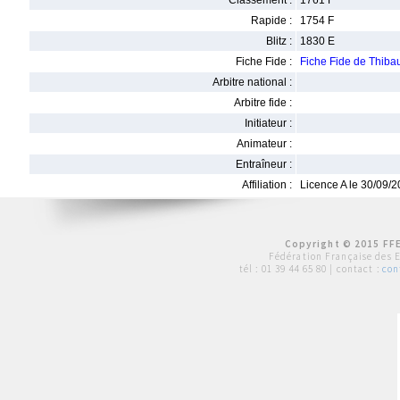
Classement :
1761 F
Rapide :
1754 F
Blitz :
1830 E
Fiche Fide :
Fiche Fide de Thib
Arbitre national :
Arbitre fide :
Initiateur :
Animateur :
Entraîneur :
Affiliation :
Licence A le 30/09/
Copyright © 2015 FFE
Fédération Française des 
tél :
01 39 44 65 80
| contact :
con