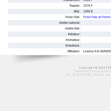
Classement :
1569 F
Rapide :
1576 F
Blitz :
1550 E
Fiche Fide :
Fiche Fide de Pier
Arbitre national :
Arbitre fide :
Initiateur :
Animateur :
Entraîneur :
Affiliation :
Licence A le 06/09/
Copyright © 2015 FFE
Fédération Française des 
tél :
01 39 44 65 80
| contact :
con