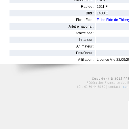
Classement :
1620 F
Rapide :
1611 F
Blitz :
1480 E
Fiche Fide :
Fiche Fide de Thie
Arbitre national :
Arbitre fide :
Initiateur :
Animateur :
Entraîneur :
Affiliation :
Licence A le 22/09/
Copyright © 2015 FFE
Fédération Française des 
tél :
01 39 44 65 80
| contact :
con